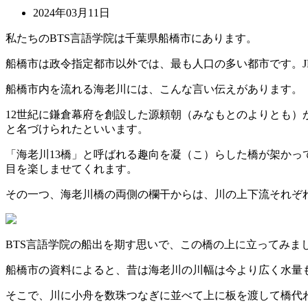
2024年03月11日
私たちのBTS言語学院は千葉県船橋市にあります。
船橋市は政令指定都市以外では、最も人口の多い都市です。J
船橋市内を流れる海老川には、こんな言い伝えがあります。
12世紀に鎌倉幕府を創設した源頼朝（みなもとのよりとも
と名づけられたといいます。
「海老川13橋」と呼ばれる趣向を凝（こ）らした橋が架かっ
目を楽しませてくれます。
その一つ、海老川橋の両側の欄干からは、川の上下流それぞ
BTS言語学院の船出を期す思いで、この橋の上に立ってみ
船橋市の資料によると、昔は海老川の川幅は今より広く水量
そこで、川に小舟を数珠つなぎに並べて上に板を渡して橋代