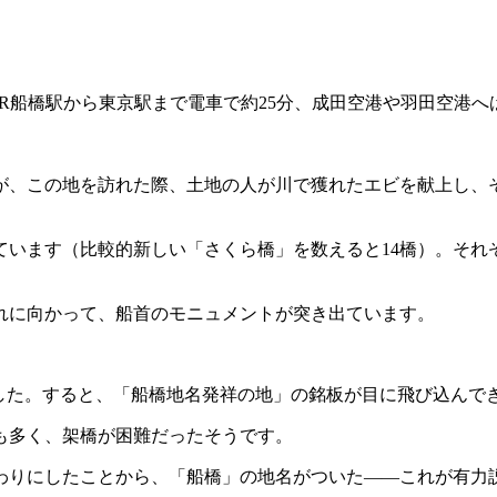
R船橋駅から東京駅まで電車で約25分、成田空港や羽田空港へ
）が、この地を訪れた際、土地の人が川で獲れたエビを献上し、
ています（比較的新しい「さくら橋」を数えると14橋）。そ
れに向かって、船首のモニュメントが突き出ています。
ました。すると、「船橋地名発祥の地」の銘板が目に飛び込んで
も多く、架橋が困難だったそうです。
わりにしたことから、「船橋」の地名がついた――これが有力