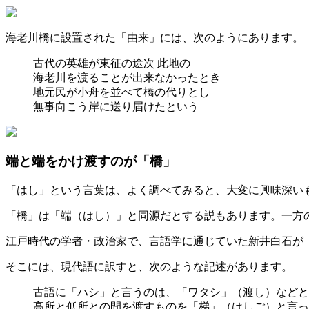
海老川橋に設置された「由来」には、次のようにあります。
古代の英雄が東征の途次 此地の
海老川を渡ることが出来なかったとき
地元民が小舟を並べて橋の代りとし
無事向こう岸に送り届けたという
端と端をかけ渡すのが「橋」
「はし」という言葉は、よく調べてみると、大変に興味深い
「橋」は「端（はし）」と同源だとする説もあります。一方
江戸時代の学者・政治家で、言語学に通じていた新井白石が
そこには、現代語に訳すと、次のような記述があります。
古語に「ハシ」と言うのは、「ワタシ」（渡し）などと
高所と低所との間を渡すものを「梯」（はしご）と言っ