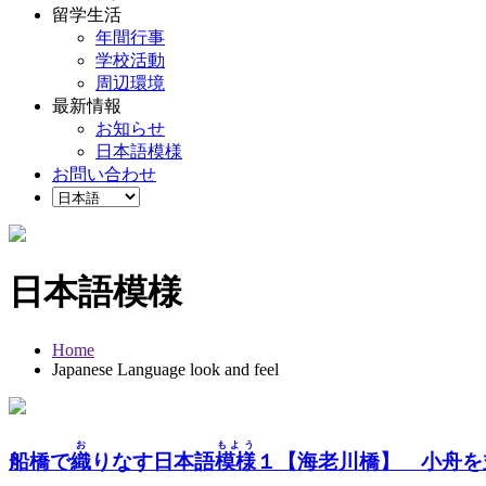
留学生活
年間行事
学校活動
周辺環境
最新情報
お知らせ
日本語模様
お問い合わせ
日本語模様
Home
Japanese Language look and feel
お
もよう
船橋で
織
りなす日本語
模様
１【海老川橋】 小舟を