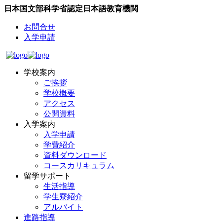
日本国文部科学省認定日本語教育機関
お問合せ
入学申請
学校案内
ご挨拶
学校概要
アクセス
公開資料
入学案内
入学申請
学費紹介
資料ダウンロード
コースカリキュラム
留学サポート
生活指導
学生寮紹介
アルバイト
進路指導