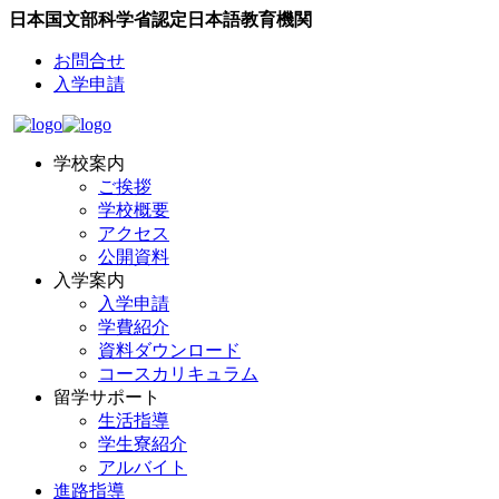
日本国文部科学省認定日本語教育機関
お問合せ
入学申請
学校案内
ご挨拶
学校概要
アクセス
公開資料
入学案内
入学申請
学費紹介
資料ダウンロード
コースカリキュラム
留学サポート
生活指導
学生寮紹介
アルバイト
進路指導