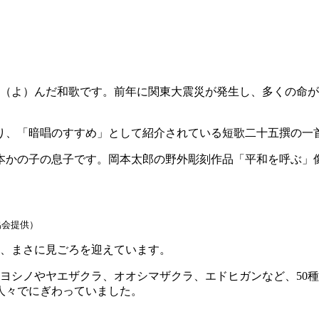
年に詠（よ）んだ和歌です。前年に関東大震災が発生し、多くの
して紹介されている短歌二十五撰の一首です。（https://www.city.
かの子の息子です。岡本太郎の野外彫刻作品「平和を呼ぶ」像
協会提供）
今、まさに見ごろを迎えています。
ヨシノやヤエザクラ、オオシマザクラ、エドヒガンなど、50種
人々でにぎわっていました。