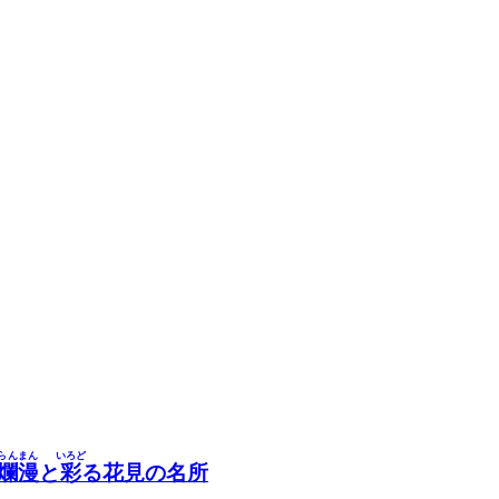
らんまん
いろど
爛漫
と
彩
る花見の名所