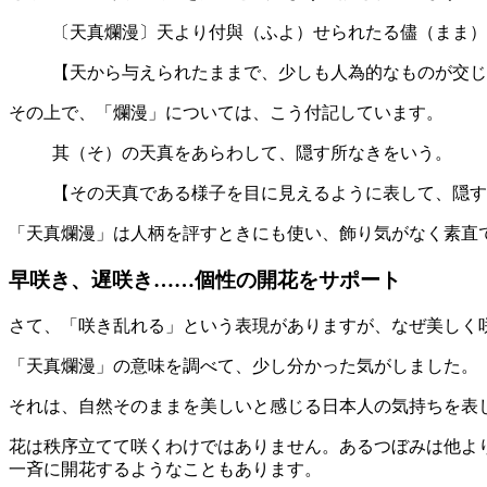
〔天真爛漫〕天より付與（ふよ）せられたる儘（まま）
【天から与えられたままで、少しも人為的なものが交じ
その上で、「爛漫」については、こう付記しています。
其（そ）の天真をあらわして、隠す所なきをいう。
【その天真である様子を目に見えるように表して、隠す
「天真爛漫」は人柄を評すときにも使い、飾り気がなく素直
早咲き、遅咲き……個性の開花をサポート
さて、「咲き乱れる」という表現がありますが、なぜ美しく
「天真爛漫」の意味を調べて、少し分かった気がしました。
それは、自然そのままを美しいと感じる日本人の気持ちを表
花は秩序立てて咲くわけではありません。あるつぼみは他よ
一斉に開花するようなこともあります。