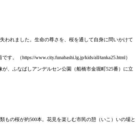
命が失われました。生命の尊さを、桜を通して自身に問いかけて
funabashi.lg.jp/kids/all/tanka25.html）
が、ふなばしアンデルセン公園（船橋市金堀町525番）に立
類もの桜が約500本。花見を楽しむ市民の憩（いこ）いの場と