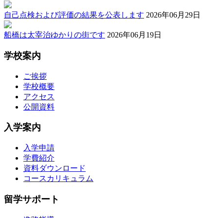
自己点検および評価の結果を公表します
2026年06月29日
船橋は太宰治ゆかりの街です
2026年06月19日
学校案内
ご挨拶
学校概要
アクセス
公開資料
入学案内
入学申請
学費紹介
資料ダウンロード
コースカリキュラム
留学サポート