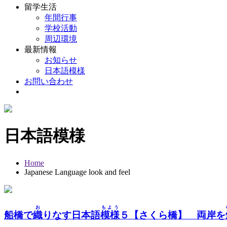
留学生活
年間行事
学校活動
周辺環境
最新情報
お知らせ
日本語模様
お問い合わせ
日本語模様
Home
Japanese Language look and feel
お
もよう
船橋で
織
りなす日本語
模様
５【さくら橋】 両岸を