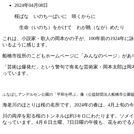
2024年04月08日
桜ばな いのち一ぱいに 咲くからに
生命（いのち）をかけて わが眺（なが）めたり
これは、小説家・歌人の岡本かの子が、100年前の1924
いるように感じます。
船橋市役所のこどもホームページに「みんなのページ」があり、「暗唱のすすめ」と
「芸術は爆発だ」という警句で有名な芸術家・岡本太郎は岡本
っています。
ふなばしアンデルセン公園の「平和を呼ぶ」像（公益財団法人船橋市公園
海老川のほとりは桜の名所です。2024年の春は、4月上旬の
川の両岸を彩る桜のトンネルは約3キロにわたります。ソメイ
なっています。4月６日土曜、7日日曜の午後も、花をめでる