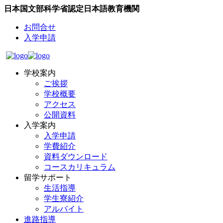
日本国文部科学省認定日本語教育機関
お問合せ
入学申請
学校案内
ご挨拶
学校概要
アクセス
公開資料
入学案内
入学申請
学費紹介
資料ダウンロード
コースカリキュラム
留学サポート
生活指導
学生寮紹介
アルバイト
進路指導