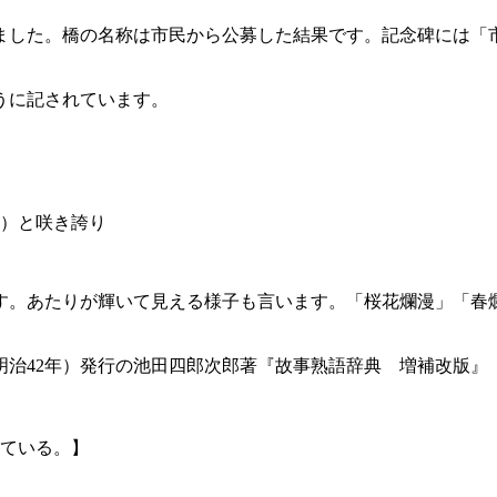
しました。橋の名称は市民から公募した結果です。記念碑には
うに記されています。
）と咲き誇り
す。あたりが輝いて見える様子も言います。「桜花爛漫」「春
（明治42年）発行の池田四郎次郎著『故事熟語辞典 増補改版
ている。】