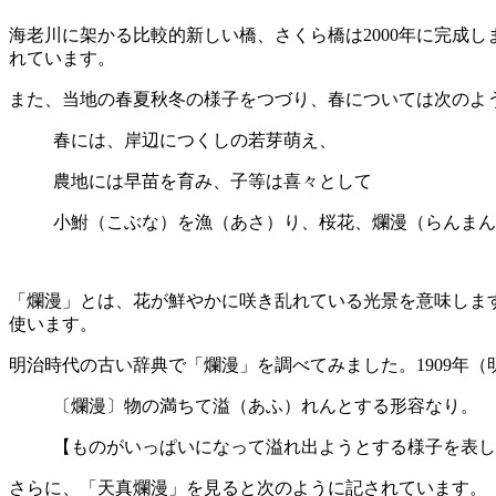
海老川に架かる比較的新しい橋、さくら橋は2000年に完成
れています。
また、当地の春夏秋冬の様子をつづり、春については次のよ
春には、岸辺につくしの若芽萌え、
農地には早苗を育み、子等は喜々として
小鮒（こぶな）を漁（あさ）り、桜花、爛漫（らんまん
「爛漫」とは、花が鮮やかに咲き乱れている光景を意味しま
使います。
明治時代の古い辞典で「爛漫」を調べてみました。1909年
〔爛漫〕物の満ちて溢（あふ）れんとする形容なり。
【ものがいっぱいになって溢れ出ようとする様子を表し
さらに、「天真爛漫」を見ると次のように記されています。